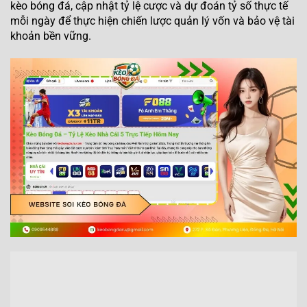
kèo bóng đá, cập nhật tỷ lệ cược và dự đoán tỷ số thực tế
mỗi ngày để thực hiện chiến lược quản lý vốn và bảo vệ tài
khoản bền vững.