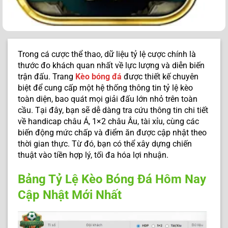
Trong cá cược thể thao, dữ liệu tỷ lệ cược chính là
thước đo khách quan nhất về lực lượng và diễn biến
trận đấu. Trang
Kèo bóng đá
được thiết kế chuyên
biệt để cung cấp một hệ thống thông tin tỷ lệ kèo
toàn diện, bao quát mọi giải đấu lớn nhỏ trên toàn
cầu. Tại đây, bạn sẽ dễ dàng tra cứu thông tin chi tiết
về handicap châu Á, 1×2 châu Âu, tài xỉu, cùng các
biến động mức chấp và điểm ăn được cập nhật theo
thời gian thực. Từ đó, bạn có thể xây dựng chiến
thuật vào tiền hợp lý, tối đa hóa lợi nhuận.
Bảng Tỷ Lệ Kèo Bóng Đá Hôm Nay
Cập Nhật Mới Nhất