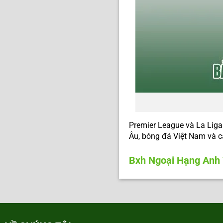
Premier League và La Liga
Âu, bóng đá Việt Nam và 
Bxh Ngoại Hạng Anh 
Ngoại hạng Anh và La Liga 
tâm lớn với người theo d
Europa League thường chỉ 
Trong khi đó, La Liga mùa