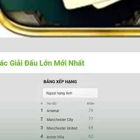
c Giải Đấu Lớn Mới Nhất