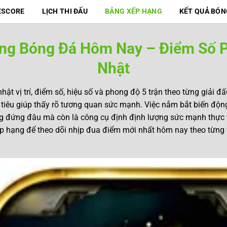
ESCORE
LỊCH THI ĐẤU
BẢNG XẾP HẠNG
KẾT QUẢ BÓN
ng Bóng Đá Hôm Nay – Điểm Số 
Nhật
ật vị trí, điểm số, hiệu số và phong độ 5 trận theo từng giải đấ
tiêu giúp thấy rõ tương quan sức mạnh. Việc nắm bắt biến độn
ng đứng đâu mà còn là công cụ định định lượng sức mạnh thực 
p hạng để theo dõi nhịp đua điểm mới nhất hôm nay theo từng