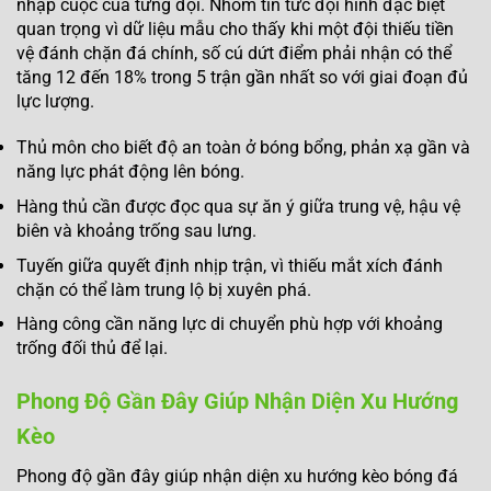
nhập cuộc của từng đội. Nhóm tin tức đội hình đặc biệt
quan trọng vì dữ liệu mẫu cho thấy khi một đội thiếu tiền
vệ đánh chặn đá chính, số cú dứt điểm phải nhận có thể
tăng 12 đến 18% trong 5 trận gần nhất so với giai đoạn đủ
lực lượng.
Thủ môn cho biết độ an toàn ở bóng bổng, phản xạ gần và
năng lực phát động lên bóng.
Hàng thủ cần được đọc qua sự ăn ý giữa trung vệ, hậu vệ
biên và khoảng trống sau lưng.
Tuyến giữa quyết định nhịp trận, vì thiếu mắt xích đánh
chặn có thể làm trung lộ bị xuyên phá.
Hàng công cần năng lực di chuyển phù hợp với khoảng
trống đối thủ để lại.
Phong Độ Gần Đây Giúp Nhận Diện Xu Hướng
Kèo
Phong độ gần đây giúp nhận diện xu hướng kèo bóng đá