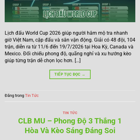
Lịch đấu World Cup 2026 giúp người hâm mộ tra nhanh
giờ Việt Nam, cặp đấu và sân vận động. Giải có 48 đội, 104
trận, diễn ra từ 11/6 đến 19/7/2026 tại Hoa Kỳ, Canada và
Mexico. Đối chiếu phong độ, quãng nghỉ và xu hướng kèo
giúp từng trận dễ chọn lọc hơn. […]
TIẾP TỤC ĐỌC
→
Đăng trong
Tin Tức
TIN TỨC
CLB MU – Phong Độ 3 Thắng 1
Hòa Và Kèo Sáng Đáng Soi