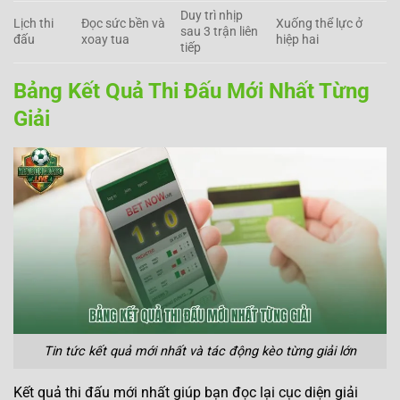
Duy trì nhịp
Lịch thi
Đọc sức bền và
Xuống thể lực ở
sau 3 trận liên
đấu
xoay tua
hiệp hai
tiếp
Bảng Kết Quả Thi Đấu Mới Nhất Từng
Giải
Tin tức kết quả mới nhất và tác động kèo từng giải lớn
Kết quả thi đấu mới nhất giúp bạn đọc lại cục diện giải