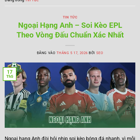
TIN TỨC
Ngoại Hạng Anh – Soi Kèo EPL
Theo Vòng Đấu Chuẩn Xác Nhất
ĐĂNG VÀO
THÁNG 5 17, 2026
BỞI
SEO
17
Th5
Ngoại hạng Anh đòi hỏi nhịp soi kèo bóng đá nhanh, vì mỗi