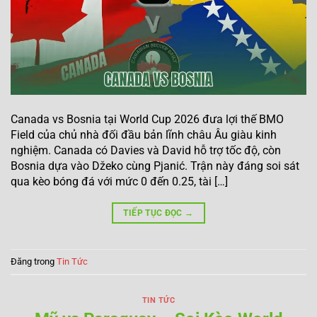
Canada vs Bosnia tại World Cup 2026 đưa lợi thế BMO
Field của chủ nhà đối đầu bản lĩnh châu Âu giàu kinh
nghiệm. Canada có Davies và David hỗ trợ tốc độ, còn
Bosnia dựa vào Džeko cùng Pjanić. Trận này đáng soi sát
qua kèo bóng đá với mức 0 đến 0.25, tài […]
TIẾP TỤC ĐỌC
→
Đăng trong
Tin Tức
TIN TỨC