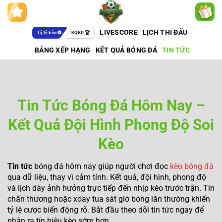
Bỏ
qua
nội
LIVESCORE
LỊCH THI ĐẤU
Tỷ lệ kèo ⚽
KQBD 🏆
dung
BẢNG XẾP HẠNG
KẾT QUẢ BÓNG ĐÁ
TIN TỨC
Tin Tức Bóng Đá Hôm Nay –
Kết Quả Đội Hình Phong Độ Soi
Kèo
Tin tức
bóng đá hôm nay giúp người chơi đọc
kèo bóng đá
qua dữ liệu, thay vì cảm tính. Kết quả, đội hình, phong độ
và lịch dày ảnh hưởng trực tiếp đến nhịp kèo trước trận. Tin
chấn thương hoặc xoay tua sát giờ bóng lăn thường khiến
tỷ lệ cược biến động rõ. Bắt đầu theo dõi tin tức ngay để
nhận ra tín hiệu kèo sớm hơn.