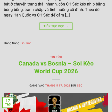
bật ở chuyển trạng thái nhanh, còn CH Séc kéo nhịp bằng
bóng bổng, tranh chấp và tình huống cố định. Theo dõi
ngay Hàn Quốc vs CH Séc để cảm […]
TIẾP TỤC ĐỌC
→
Đăng trong
Tin Tức
TIN TỨC
Canada vs Bosnia – Soi Kèo
World Cup 2026
ĐĂNG VÀO
THÁNG 5 17, 2026
BỞI
SEO
17
Th5