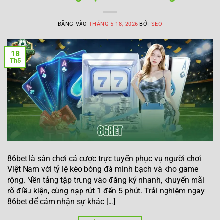
ĐĂNG VÀO
THÁNG 5 18, 2026
BỞI
SEO
18
Th5
86bet là sân chơi cá cược trực tuyến phục vụ người chơi
Việt Nam với tỷ lệ kèo bóng đá minh bạch và kho game
rộng. Nền tảng tập trung vào đăng ký nhanh, khuyến mãi
rõ điều kiện, cùng nạp rút 1 đến 5 phút. Trải nghiệm ngay
86bet để cảm nhận sự khác […]