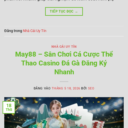
TIẾP TỤC ĐỌC
→
Đăng trong
Nhà Cái Uy Tín
NHÀ CÁI UY TÍN
May88 – Sân Chơi Cá Cược Thể
Thao Casino Đá Gà Đăng Ký
Nhanh
ĐĂNG VÀO
THÁNG 5 18, 2026
BỞI
SEO
18
Th5