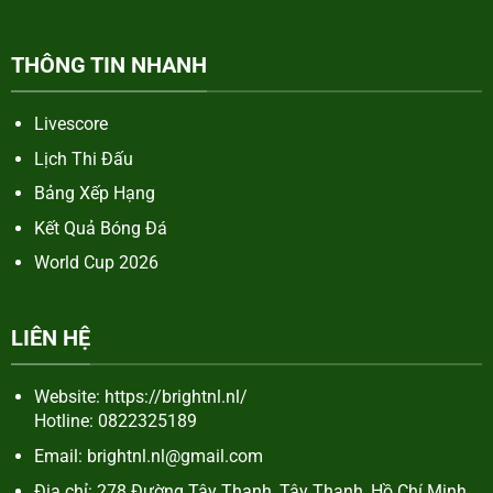
THÔNG TIN NHANH
Livescore
Lịch Thi Đấu
Bảng Xếp Hạng
Kết Quả Bóng Đá
World Cup 2026
LIÊN HỆ
Website: https://brightnl.nl/
Hotline: 0822325189
Email:
brightnl.nl@gmail.com
Địa chỉ: 278 Đường Tây Thạnh, Tây Thạnh, Hồ Chí Minh,