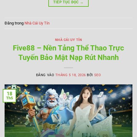
TIẾP TỤC ĐỌC
→
Đăng trong
Nhà Cái Uy Tín
NHÀ CÁI UY TÍN
Five88 – Nền Tảng Thể Thao Trực
Tuyến Bảo Mật Nạp Rút Nhanh
ĐĂNG VÀO
THÁNG 5 18, 2026
BỞI
SEO
18
Th5