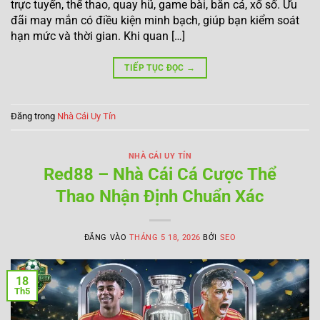
trực tuyến, thể thao, quay hũ, game bài, bắn cá, xổ số. Ưu
đãi may mắn có điều kiện minh bạch, giúp bạn kiểm soát
hạn mức và thời gian. Khi quan […]
TIẾP TỤC ĐỌC
→
Đăng trong
Nhà Cái Uy Tín
NHÀ CÁI UY TÍN
Red88 – Nhà Cái Cá Cược Thể
Thao Nhận Định Chuẩn Xác
ĐĂNG VÀO
THÁNG 5 18, 2026
BỞI
SEO
18
Th5