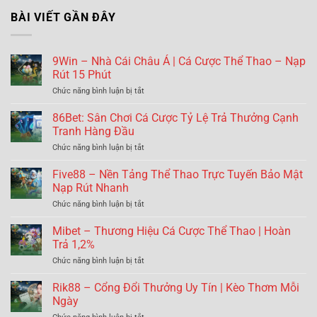
BÀI VIẾT GẦN ĐÂY
9Win – Nhà Cái Châu Á | Cá Cược Thể Thao – Nạp
Rút 15 Phút
Chức năng bình luận bị tắt
ở
9Win
–
86Bet: Sân Chơi Cá Cược Tỷ Lệ Trả Thưởng Cạnh
Nhà
Tranh Hàng Đầu
Cái
Châu
Chức năng bình luận bị tắt
ở
Á
86Bet:
|
Sân
Five88 – Nền Tảng Thể Thao Trực Tuyến Bảo Mật
Cá
Chơi
Nạp Rút Nhanh
Cược
Cá
Thể
Cược
Chức năng bình luận bị tắt
ở
Thao
Tỷ
Five88
–
Lệ
–
Mibet – Thương Hiệu Cá Cược Thể Thao | Hoàn
Nạp
Trả
Nền
Rút
Trả 1,2%
Thưởng
Tảng
15
Cạnh
Thể
Chức năng bình luận bị tắt
Phút
ở
Tranh
Thao
Mibet
Hàng
Trực
–
Rik88 – Cổng Đổi Thưởng Uy Tín | Kèo Thơm Mỗi
Đầu
Tuyến
Thương
Ngày
Bảo
Hiệu
Mật
Cá