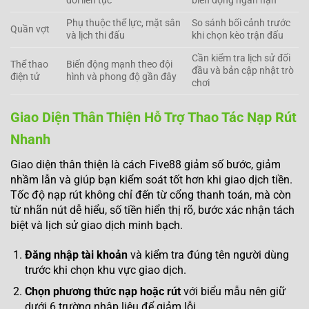
đổi liên tục
biến động ngắn hạn
Phụ thuộc thể lực, mặt sân
So sánh bối cảnh trước
Quần vợt
và lịch thi đấu
khi chọn kèo trận đấu
Cần kiểm tra lịch sử đối
Thể thao
Biến động mạnh theo đội
đầu và bản cập nhật trò
điện tử
hình và phong độ gần đây
chơi
Giao Diện Thân Thiện Hỗ Trợ Thao Tác Nạp Rút
Nhanh
Giao diện thân thiện là cách Five88 giảm số bước, giảm
nhầm lẫn và giúp bạn kiểm soát tốt hơn khi giao dịch tiền.
Tốc độ nạp rút không chỉ đến từ cổng thanh toán, mà còn
từ nhãn nút dễ hiểu, số tiền hiển thị rõ, bước xác nhận tách
biệt và lịch sử giao dịch minh bạch.
Đăng nhập tài khoản
và kiểm tra đúng tên người dùng
trước khi chọn khu vực giao dịch.
Chọn phương thức nạp hoặc rút
với biểu mẫu nên giữ
dưới 6 trường nhập liệu để giảm lỗi.