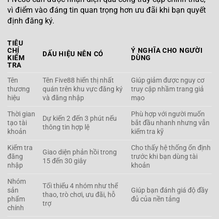
vì điểm vào đáng tin quan trọng hơn ưu đãi khi bạn quyết
định đăng ký.
TIÊU
CHÍ
Ý NGHĨA CHO NGƯỜI
DẤU HIỆU NÊN CÓ
KIỂM
DÙNG
TRA
Tên
Tên Five88 hiển thị nhất
Giúp giảm được nguy cơ
thương
quán trên khu vực đăng ký
truy cập nhầm trang giả
hiệu
và đăng nhập
mạo
Thời gian
Phù hợp với người muốn
Dự kiến 2 đến 3 phút nếu
tạo tài
bắt đầu nhanh nhưng vẫn
thông tin hợp lệ
khoản
kiểm tra kỹ
Kiểm tra
Cho thấy hệ thống ổn định
Giao diện phản hồi trong
đăng
trước khi bạn dùng tài
15 đến 30 giây
nhập
khoản
Nhóm
Tối thiểu 4 nhóm như thể
sản
Giúp bạn đánh giá độ đầy
thao, trò chơi, ưu đãi, hỗ
phẩm
đủ của nền tảng
trợ
chính