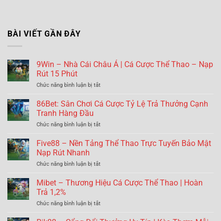
BÀI VIẾT GẦN ĐÂY
9Win – Nhà Cái Châu Á | Cá Cược Thể Thao – Nạp
Rút 15 Phút
Chức năng bình luận bị tắt
ở
9Win
–
86Bet: Sân Chơi Cá Cược Tỷ Lệ Trả Thưởng Cạnh
Nhà
Tranh Hàng Đầu
Cái
Châu
Chức năng bình luận bị tắt
ở
Á
86Bet:
|
Sân
Five88 – Nền Tảng Thể Thao Trực Tuyến Bảo Mật
Cá
Chơi
Nạp Rút Nhanh
Cược
Cá
Thể
Cược
Chức năng bình luận bị tắt
ở
Thao
Tỷ
Five88
–
Lệ
–
Mibet – Thương Hiệu Cá Cược Thể Thao | Hoàn
Nạp
Trả
Nền
Rút
Trả 1,2%
Thưởng
Tảng
15
Cạnh
Thể
Chức năng bình luận bị tắt
Phút
ở
Tranh
Thao
Mibet
Hàng
Trực
–
Đầu