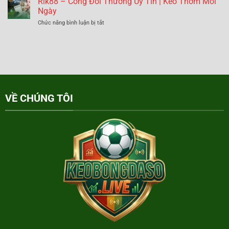
Rik88 – Cổng Đổi Thưởng Uy Tín | Kèo Thơm Mỗi
Tuyến
Thương
Ngày
Bảo
Hiệu
Mật
Cá
Chức năng bình luận bị tắt
ở
Nạp
Cược
Rik88
Rút
Thể
–
Nhanh
Thao
Cổng
|
Đổi
Hoàn
Thưởng
Trả
Uy
1,2%
Tín
|
Kèo
VỀ CHÚNG TÔI
Thơm
Mỗi
Ngày