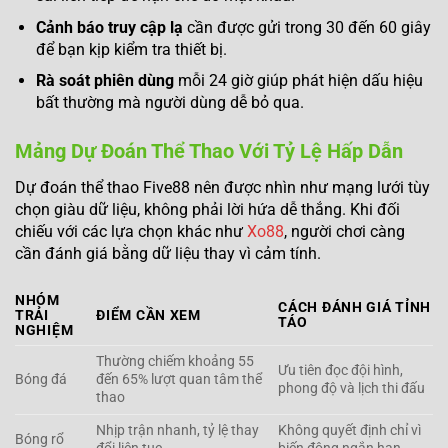
Cảnh báo truy cập lạ
cần được gửi trong 30 đến 60 giây
để bạn kịp kiểm tra thiết bị.
Rà soát phiên dùng
mỗi 24 giờ giúp phát hiện dấu hiệu
bất thường mà người dùng dễ bỏ qua.
Mảng Dự Đoán Thể Thao Với Tỷ Lệ Hấp Dẫn
Dự đoán thể thao Five88 nên được nhìn như mạng lưới tùy
chọn giàu dữ liệu, không phải lời hứa dễ thắng. Khi đối
chiếu với các lựa chọn khác như
Xo88
, người chơi càng
cần đánh giá bằng dữ liệu thay vì cảm tính.
NHÓM
CÁCH ĐÁNH GIÁ TỈNH
TRẢI
ĐIỂM CẦN XEM
TÁO
NGHIỆM
Thường chiếm khoảng 55
Ưu tiên đọc đội hình,
Bóng đá
đến 65% lượt quan tâm thể
phong độ và lịch thi đấu
thao
Nhịp trận nhanh, tỷ lệ thay
Không quyết định chỉ vì
Bóng rổ