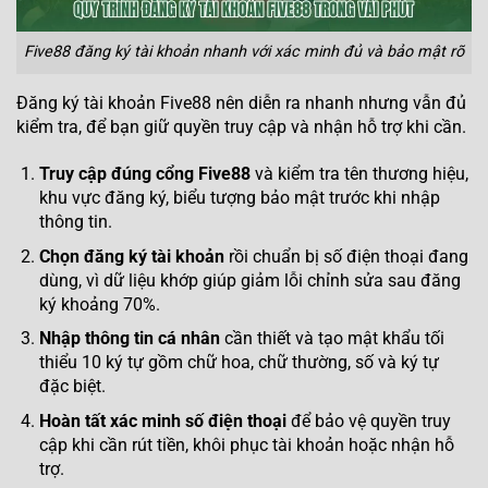
Five88 đăng ký tài khoản nhanh với xác minh đủ và bảo mật rõ
Đăng ký tài khoản Five88 nên diễn ra nhanh nhưng vẫn đủ
kiểm tra, để bạn giữ quyền truy cập và nhận hỗ trợ khi cần.
Truy cập đúng cổng Five88
và kiểm tra tên thương hiệu,
khu vực đăng ký, biểu tượng bảo mật trước khi nhập
thông tin.
Chọn đăng ký tài khoản
rồi chuẩn bị số điện thoại đang
dùng, vì dữ liệu khớp giúp giảm lỗi chỉnh sửa sau đăng
ký khoảng 70%.
Nhập thông tin cá nhân
cần thiết và tạo mật khẩu tối
thiểu 10 ký tự gồm chữ hoa, chữ thường, số và ký tự
đặc biệt.
Hoàn tất xác minh số điện thoại
để bảo vệ quyền truy
cập khi cần rút tiền, khôi phục tài khoản hoặc nhận hỗ
trợ.