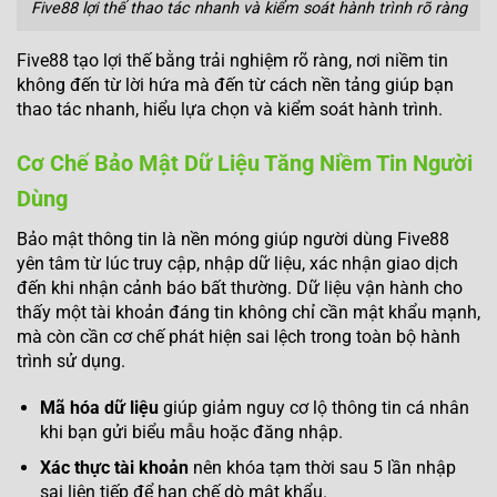
Five88 lợi thế thao tác nhanh và kiểm soát hành trình rõ ràng
Five88 tạo lợi thế bằng trải nghiệm rõ ràng, nơi niềm tin
không đến từ lời hứa mà đến từ cách nền tảng giúp bạn
thao tác nhanh, hiểu lựa chọn và kiểm soát hành trình.
Cơ Chế Bảo Mật Dữ Liệu Tăng Niềm Tin Người
Dùng
Bảo mật thông tin là nền móng giúp người dùng Five88
yên tâm từ lúc truy cập, nhập dữ liệu, xác nhận giao dịch
đến khi nhận cảnh báo bất thường. Dữ liệu vận hành cho
thấy một tài khoản đáng tin không chỉ cần mật khẩu mạnh,
mà còn cần cơ chế phát hiện sai lệch trong toàn bộ hành
trình sử dụng.
Mã hóa dữ liệu
giúp giảm nguy cơ lộ thông tin cá nhân
khi bạn gửi biểu mẫu hoặc đăng nhập.
Xác thực tài khoản
nên khóa tạm thời sau 5 lần nhập
sai liên tiếp để hạn chế dò mật khẩu.