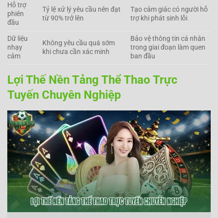
Hỗ trợ
Tỷ lệ xử lý yêu cầu nên đạt
Tạo cảm giác có người hỗ
phiên
từ 90% trở lên
trợ khi phát sinh lỗi
đầu
Dữ liệu
Bảo vệ thông tin cá nhân
Không yêu cầu quá sớm
nhạy
trong giai đoạn làm quen
khi chưa cần xác minh
cảm
ban đầu
Lợi Thế Nền Tảng Thể Thao Trực
Tuyến Chuyên Nghiệp