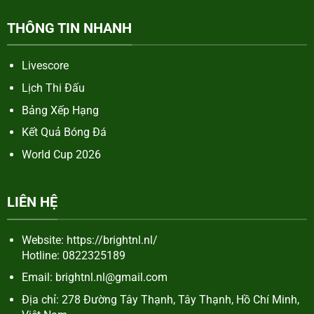
THÔNG TIN NHANH
Livescore
Lịch Thi Đấu
Bảng Xếp Hạng
Kết Quả Bóng Đá
World Cup 2026
LIÊN HỆ
Website: https://brightnl.nl/
Hotline: 0822325189
Email:
brightnl.nl@gmail.com
Địa chỉ: 278 Đường Tây Thạnh, Tây Thạnh, Hồ Chí Minh,