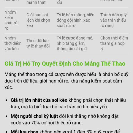
mạnh thật
xỉu
Nhóm
Giới hạn sai
Tỷ lệ bàn thắng, biến
Tránh dồn quỹ
kiểm
lệch khi chọn
động đội hình, xác
vào trận thiếu
soát rủi
kèo
suất rủi ro
rõ ràng
ro
Nhóm
Tỷ lệ cược đang mở,
Chọn thời điểm
Theo dõi lúc
thời điểm
nhịp tăng giảm,
tham gia hợp
tỷ lệ thay đổi
vào kèo
thông tin sát giờ
lý
Giá Trị Hỗ Trợ Quyết Định Cho Mảng Thể Thao
Mảng thể thao trong cá cược nên được hiểu là phân bổ quỹ
dựa trên dữ liệu, giới hạn rủi ro, khả năng kiểm soát cảm
xúc.
Giá trị lớn nhất của soi kèo
không phải chọn thật nhiều
trận, mà là biết loại bỏ các trận có tín hiệu yếu.
Một người chơi kỷ luật
đôi khi thắng nhờ không đặt
cược vào 70% cơ hội thiếu rõ ràng.
Mỗi lựa chọn
không nên vượt 1 đến 3% quỹ cược để