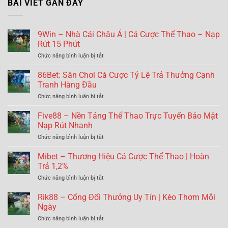
BÀI VIẾT GẦN ĐÂY
9Win – Nhà Cái Châu Á | Cá Cược Thể Thao – Nạp
Rút 15 Phút
Chức năng bình luận bị tắt
ở
9Win
–
86Bet: Sân Chơi Cá Cược Tỷ Lệ Trả Thưởng Cạnh
Nhà
Tranh Hàng Đầu
Cái
Châu
Chức năng bình luận bị tắt
ở
Á
86Bet:
|
Sân
Five88 – Nền Tảng Thể Thao Trực Tuyến Bảo Mật
Cá
Chơi
Nạp Rút Nhanh
Cược
Cá
Thể
Cược
Chức năng bình luận bị tắt
ở
Thao
Tỷ
Five88
–
Lệ
–
Mibet – Thương Hiệu Cá Cược Thể Thao | Hoàn
Nạp
Trả
Nền
Rút
Trả 1,2%
Thưởng
Tảng
15
Cạnh
Thể
Chức năng bình luận bị tắt
Phút
ở
Tranh
Thao
Mibet
Hàng
Trực
–
Rik88 – Cổng Đổi Thưởng Uy Tín | Kèo Thơm Mỗi
Đầu
Tuyến
Thương
Ngày
Bảo
Hiệu
Mật
Cá
Chức năng bình luận bị tắt
ở
Nạp
Cược
Rik88