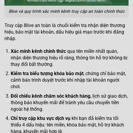
8live và quy trình xác minh kênh truy cập an toàn chính thức
Truy cập 8live an toàn là chuỗi kiểm tra nhận diện thương
hiệu, bảo mật tài khoản, dấu hiệu giả mạo trước khi đăng
nhập.
Xác minh kênh chính thức
qua tên miền nhất quán,
nhận diện thương hiệu rõ ràng, thông tin hỗ trợ không bị
thay đổi bất thường.
Kiểm tra biểu tượng khóa bảo mật
, chứng chỉ bảo mật,
cảnh báo trình duyệt trước khi nhập tài khoản người
chơi.
Đối chiếu kênh chăm sóc khách hàng
, lịch sử giao dịch,
thông báo khuyến mãi để tránh yêu cầu chuyển tiền
ngoài hệ thống.
Chỉ truy cập khu vực dịch vụ
khi bạn đã kiểm tra tối
thiểu 4 dấu hiệu: tên miền, khóa bảo mật, hỗ trợ khách
hàng, khuyến mãi hợp lệ.