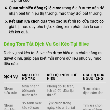
15 phút cuối.
Quan sát biến động tỷ lệ cược
trong 6 giờ trước trận để
nhận biết tín hiệu thị trường, mức thay đổi bất thường.
Kết luận lựa chọn
dựa trên xác suất rủi ro, cửa cược có
giá trị, mức quỹ phù hợp, không xem phân tích là cam
kết kết quả.
Bảng Tóm Tắt Dịch Vụ Soi Kèo Tại 8live
Dịch vụ soi kèo tại 8live nên được hiểu qua chức năng ra
quyết định, giúp bạn biết mỗi nhóm dữ liệu phục vụ mục
tiêu nào.
MỤC TIÊU
DỮ LIỆU NÊN THỂ
GIÁ TRỊ CHO
DỊCH VỤ
HỖ TRỢ
HIỆN
NGƯỜI CHƠI
Nhìn nhanh
Phong độ 10 trận,
Nhóm
Giảm nhận
bối cảnh
lịch sử đối đầu, lịch
hiểu trận
định cảm tính
trước trận
thi đấu
So sánh mức
Tỷ lệ cược trong
Nhóm
Tìm lựa chọn
kèo với sức
ngày, kèo chấp, tài
đọc kèo
có cơ sở hơn