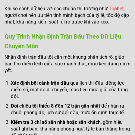
Khi so sánh dữ liệu với các chuẩn thị trường như
Topbet
,
người chơi nên ưu tiên tính minh bạch của tỷ lệ, tốc độ cập
nhật, khả năng kiểm soát rủi ro trước khi vào kèo.
Quy Trình Nhận Định Trận Đấu Theo Dữ Liệu
Chuyên Môn
Nhận định trận đấu tốt cần một khung phân tích rõ, giúp
bạn tìm điểm lệch giữa sức mạnh thật, mức kèo đang niêm
yết.
Xác định bối cảnh trận đấu
qua lịch thi đấu, động lực
điểm số, mật độ di chuyển, mục tiêu mùa giải của từng
đội.
Đối chiếu tối thiểu 8 đến 12 trận gần nhất
để nhận ra
chuỗi phong độ, lịch sử đối đầu, mức ổn định thực tế.
Kiểm tra 3 chỉ số sân nhà hoặc sân khách
, gồm hiệu
suất ghi bàn, khả năng phòng ngự, tỷ lệ bàn thắng trong