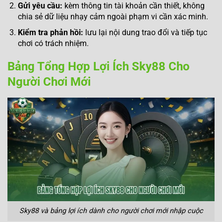
Gửi yêu cầu:
kèm thông tin tài khoản cần thiết, không
chia sẻ dữ liệu nhạy cảm ngoài phạm vi cần xác minh.
Kiểm tra phản hồi:
lưu lại nội dung trao đổi và tiếp tục
chơi có trách nhiệm.
Bảng Tổng Hợp Lợi Ích Sky88 Cho
Người Chơi Mới
Sky88 và bảng lợi ích dành cho người chơi mới nhập cuộc