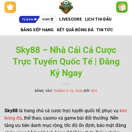
Bỏ
qua
nội
LIVESCORE
LỊCH THI ĐẤU
Tỷ lệ kèo ⚽
KQBD 🏆
dung
BẢNG XẾP HẠNG
KẾT QUẢ BÓNG ĐÁ
TIN TỨC
Sky88 – Nhà Cái Cá Cược
Trực Tuyến Quốc Tế | Đăng
Ký Ngay
ĐĂNG VÀO
THÁNG 5 18, 2026
BỞI
SEO
Sky88
là trang chủ cá cược trực tuyến quốc tế, phục vụ
kèo
bóng đá
, thể thao, casino và game bài đổi thưởng. Nền
tảng ưu tiên danh mục rộng, tốc độ ổn định, bảo mật đăng