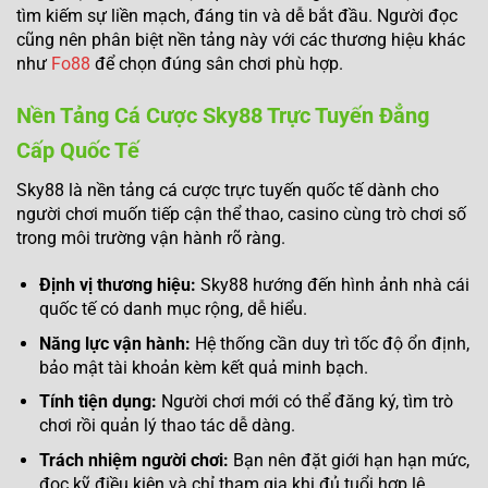
tìm kiếm sự liền mạch, đáng tin và dễ bắt đầu. Người đọc
cũng nên phân biệt nền tảng này với các thương hiệu khác
như
Fo88
để chọn đúng sân chơi phù hợp.
Nền Tảng Cá Cược Sky88 Trực Tuyến Đẳng
Cấp Quốc Tế
Sky88 là nền tảng cá cược trực tuyến quốc tế dành cho
người chơi muốn tiếp cận thể thao, casino cùng trò chơi số
trong môi trường vận hành rõ ràng.
Định vị thương hiệu:
Sky88 hướng đến hình ảnh nhà cái
quốc tế có danh mục rộng, dễ hiểu.
Năng lực vận hành:
Hệ thống cần duy trì tốc độ ổn định,
bảo mật tài khoản kèm kết quả minh bạch.
Tính tiện dụng:
Người chơi mới có thể đăng ký, tìm trò
chơi rồi quản lý thao tác dễ dàng.
Trách nhiệm người chơi:
Bạn nên đặt giới hạn hạn mức,
đọc kỹ điều kiện và chỉ tham gia khi đủ tuổi hợp lệ.