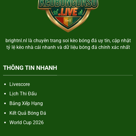
brightnl.nl là chuyên trang soi kèo bóng đá uy tín, cập nhật
tỷ lệ kèo nhà cái nhanh và dữ liệu bóng đá chính xác nhất
THÔNG TIN NHANH
Livescore
Lịch Thi Đấu
Bảng Xếp Hạng
Kết Quả Bóng Đá
World Cup 2026